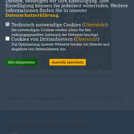
Dienste, benötigen wir Ihre Einwilligung. Ihre
Einwilligung können Sie jederzeit widerrufen. Weitere
Informationen finden Sie in unserer
Datenschutzerklärung
.
Technisch notwendige Cookies (
Übersicht
)
Die notwendigen Cookies werden allein für den
ordnungsgemäßen Gebrauch der Webseite benötigt.
Cookies von Drittanbietern (
Übersicht
)
Zur Optimierung unserer Webseite binden wir Dienste und
Angebote von Drittanbietern ein.
Alle akzeptieren
Auswahl speichern
Münster - Angelmodde, 20.04.2019, 08:00 Uhr
Angelmodde ist ein Stadtteil von Münster